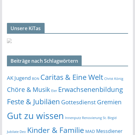
Unsere KiTas
Beiträge nach Schlagwörtern
Caritas & Eine Welt
AK Jugend
BON
Christ König
Erwachsenenbildung
Chöre & Musik
Eier
Feste & Jubiläen
Gremien
Gottesdienst
Gut zu wissen
Innenputz Renovierung St. Birgid
Kinder & Familie
Messdiener
MAD
Jubilate Deo