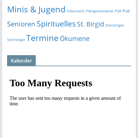
Minis & Jugend
Pub
Osternacht
Pfarrgemeinderat
PGR
Spirituelles
Senioren
St. Birgid
Sternsingen
Termine
Ökumene
Sternsinger
Kalender