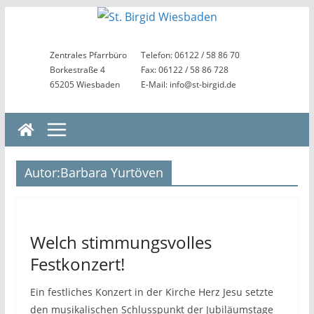
Zum
Inhalt
springen
Zentrales Pfarrbüro
Telefon: 06122 / 58 86 70
Borkestraße 4
Fax: 06122 / 58 86 728
65205 Wiesbaden
E-Mail: info@st-birgid.de
Autor:
Barbara Yurtöven
Welch stimmungsvolles
Festkonzert!
Ein festliches Konzert in der Kirche Herz Jesu setzte
den musikalischen Schlusspunkt der Jubiläumstage