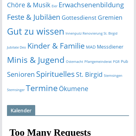
Erwachsenenbildung
Chöre & Musik
Eier
Feste & Jubiläen
Gremien
Gottesdienst
Gut zu wissen
Innenputz Renovierung St. Birgid
Kinder & Familie
Messdiener
MAD
Jubilate Deo
Minis & Jugend
Pub
Osternacht
Pfarrgemeinderat
PGR
Spirituelles
Senioren
St. Birgid
Sternsingen
Termine
Ökumene
Sternsinger
Kalender