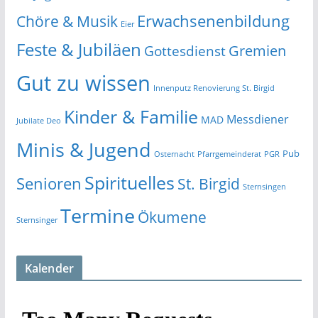
Erwachsenenbildung
Chöre & Musik
Eier
Feste & Jubiläen
Gremien
Gottesdienst
Gut zu wissen
Innenputz Renovierung St. Birgid
Kinder & Familie
Messdiener
MAD
Jubilate Deo
Minis & Jugend
Pub
Osternacht
Pfarrgemeinderat
PGR
Spirituelles
Senioren
St. Birgid
Sternsingen
Termine
Ökumene
Sternsinger
Kalender