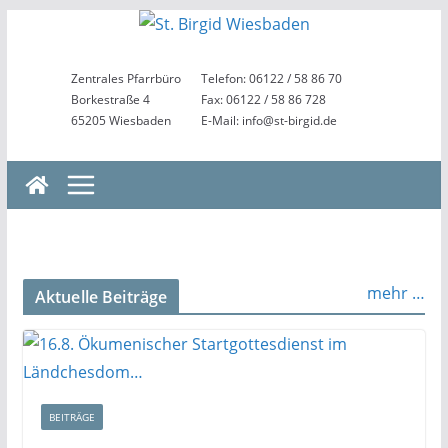
Zum
Inhalt
springen
Zentrales Pfarrbüro
Telefon: 06122 / 58 86 70
Borkestraße 4
Fax: 06122 / 58 86 728
65205 Wiesbaden
E-Mail: info@st-birgid.de
mehr …
Aktuelle Beiträge
BEITRÄGE