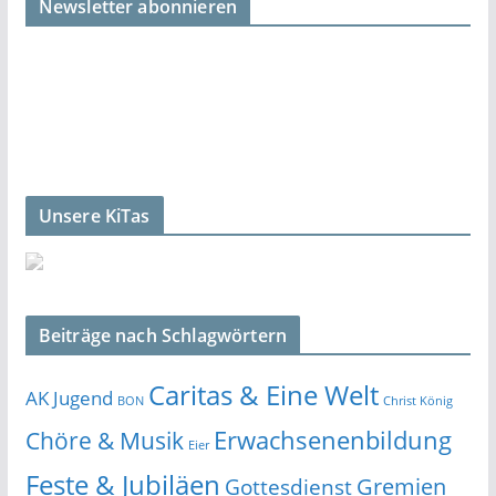
Newsletter abonnieren
Unsere KiTas
Beiträge nach Schlagwörtern
Caritas & Eine Welt
AK Jugend
BON
Christ König
Erwachsenenbildung
Chöre & Musik
Eier
Feste & Jubiläen
Gremien
Gottesdienst