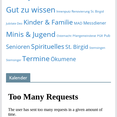
Gut zu wissen
Innenputz Renovierung St. Birgid
Kinder & Familie
Messdiener
MAD
Jubilate Deo
Minis & Jugend
Pub
Osternacht
Pfarrgemeinderat
PGR
Spirituelles
Senioren
St. Birgid
Sternsingen
Termine
Ökumene
Sternsinger
Kalender