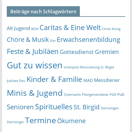
Beiträge nach Schlagwörtern
Caritas & Eine Welt
AK Jugend
BON
Christ König
Erwachsenenbildung
Chöre & Musik
Eier
Feste & Jubiläen
Gremien
Gottesdienst
Gut zu wissen
Innenputz Renovierung St. Birgid
Kinder & Familie
Messdiener
MAD
Jubilate Deo
Minis & Jugend
Pub
Osternacht
Pfarrgemeinderat
PGR
Spirituelles
Senioren
St. Birgid
Sternsingen
Termine
Ökumene
Sternsinger