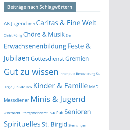
Beiträge nach Schlagwörtern
Caritas & Eine Welt
AK Jugend
BON
Chöre & Musik
Christ König
Eier
Feste &
Erwachsenenbildung
Jubiläen
Gremien
Gottesdienst
Gut zu wissen
Innenputz Renovierung St.
Kinder & Familie
MAD
Birgid
Jubilate Deo
Minis & Jugend
Messdiener
Senioren
Pub
Osternacht
Pfarrgemeinderat
PGR
Spirituelles
St. Birgid
Sternsingen