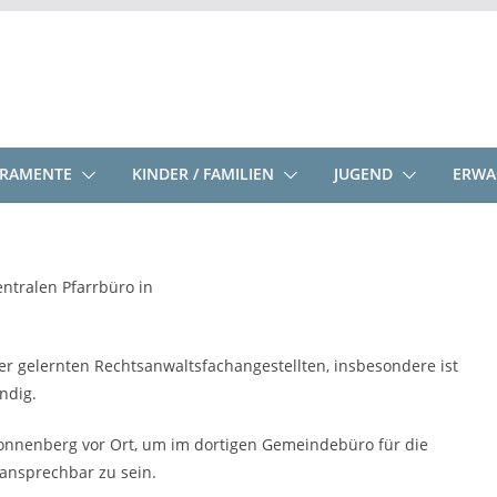
KRAMENTE
KINDER / FAMILIEN
JUGEND
ERWA
ntralen Pfarrbüro in
er gelernten Rechtsanwaltsfachangestellten, insbesondere ist
ndig.
onnenberg vor Ort, um im dortigen Gemeindebüro für die
ansprechbar zu sein.