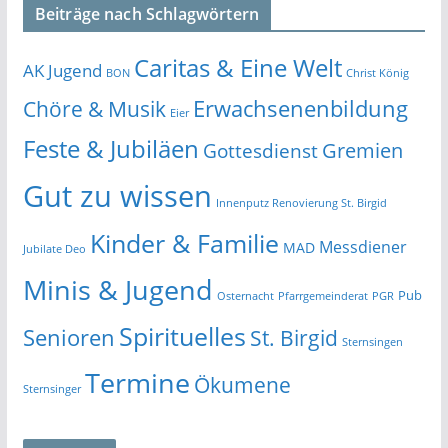
Beiträge nach Schlagwörtern
Caritas & Eine Welt
AK Jugend
BON
Christ König
Erwachsenenbildung
Chöre & Musik
Eier
Feste & Jubiläen
Gremien
Gottesdienst
Gut zu wissen
Innenputz Renovierung St. Birgid
Kinder & Familie
Messdiener
MAD
Jubilate Deo
Minis & Jugend
Pub
Osternacht
Pfarrgemeinderat
PGR
Spirituelles
Senioren
St. Birgid
Sternsingen
Termine
Ökumene
Sternsinger