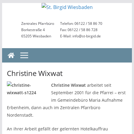
Zum
Inhalt
springen
Zentrales Pfarrbüro
Telefon: 06122 / 58 86 70
Borkestraße 4
Fax: 06122 / 58 86 728
65205 Wiesbaden
E-Mail: info@st-birgid.de
Christine Wixwat
Christine Wixwat
arbeitet seit
September 2001 für die Pfarrei – erst
im Gemeindebüro Maria Aufnahme
Erbenheim, dann auch im Zentralen Pfarrbüro
Nordenstadt.
An ihrer Arbeit gefällt der gelernten Hotelkauffrau