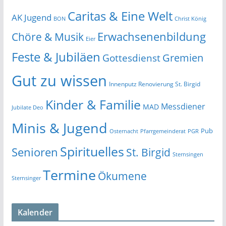
Caritas & Eine Welt
AK Jugend
BON
Christ König
Erwachsenenbildung
Chöre & Musik
Eier
Feste & Jubiläen
Gremien
Gottesdienst
Gut zu wissen
Innenputz Renovierung St. Birgid
Kinder & Familie
Messdiener
MAD
Jubilate Deo
Minis & Jugend
Pub
Osternacht
Pfarrgemeinderat
PGR
Spirituelles
Senioren
St. Birgid
Sternsingen
Termine
Ökumene
Sternsinger
Kalender