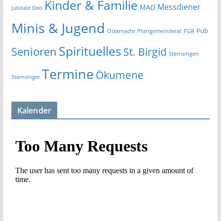
Kinder & Familie
Messdiener
MAD
Jubilate Deo
Minis & Jugend
Pub
Osternacht
Pfarrgemeinderat
PGR
Spirituelles
Senioren
St. Birgid
Sternsingen
Termine
Ökumene
Sternsinger
Kalender