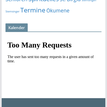
Sternsingen
Termine
Ökumene
Sternsinger
Kalender