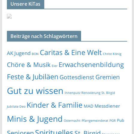
Unsere KiTas
Beiträge nach Schlagwörtern
Caritas & Eine Welt
AK Jugend
BON
Christ König
Erwachsenenbildung
Chöre & Musik
Eier
Feste & Jubiläen
Gremien
Gottesdienst
Gut zu wissen
Innenputz Renovierung St. Birgid
Kinder & Familie
Messdiener
MAD
Jubilate Deo
Minis & Jugend
Pub
Osternacht
Pfarrgemeinderat
PGR
Spirituelles
Senioren
St. Birgid