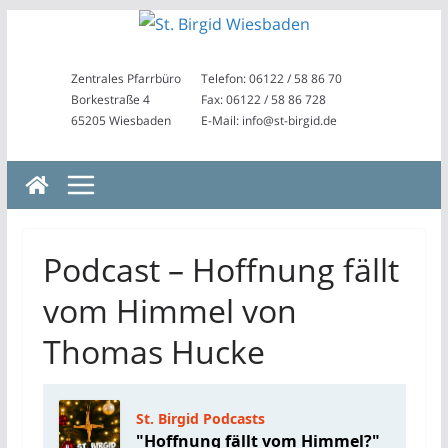
Zum
Inhalt
springen
Zentrales Pfarrbüro
Telefon: 06122 / 58 86 70
Borkestraße 4
Fax: 06122 / 58 86 728
65205 Wiesbaden
E-Mail: info@st-birgid.de
Podcast – Hoffnung fällt
vom Himmel von
Thomas Hucke