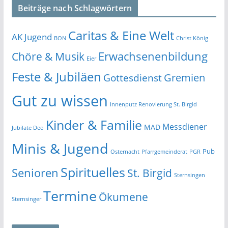
Beiträge nach Schlagwörtern
Caritas & Eine Welt
AK Jugend
BON
Christ König
Erwachsenenbildung
Chöre & Musik
Eier
Feste & Jubiläen
Gremien
Gottesdienst
Gut zu wissen
Innenputz Renovierung St. Birgid
Kinder & Familie
Messdiener
MAD
Jubilate Deo
Minis & Jugend
Pub
Osternacht
Pfarrgemeinderat
PGR
Spirituelles
Senioren
St. Birgid
Sternsingen
Termine
Ökumene
Sternsinger