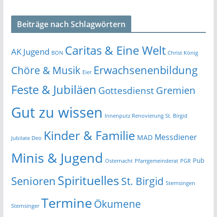
Beiträge nach Schlagwörtern
Caritas & Eine Welt
AK Jugend
BON
Christ König
Erwachsenenbildung
Chöre & Musik
Eier
Feste & Jubiläen
Gremien
Gottesdienst
Gut zu wissen
Innenputz Renovierung St. Birgid
Kinder & Familie
Messdiener
MAD
Jubilate Deo
Minis & Jugend
Pub
Osternacht
Pfarrgemeinderat
PGR
Spirituelles
Senioren
St. Birgid
Sternsingen
Termine
Ökumene
Sternsinger