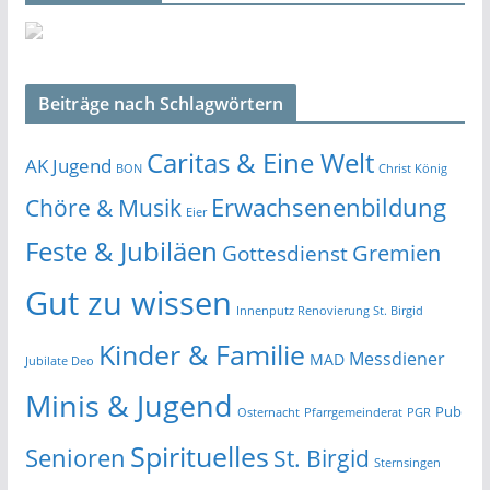
Beiträge nach Schlagwörtern
Caritas & Eine Welt
AK Jugend
BON
Christ König
Erwachsenenbildung
Chöre & Musik
Eier
Feste & Jubiläen
Gremien
Gottesdienst
Gut zu wissen
Innenputz Renovierung St. Birgid
Kinder & Familie
Messdiener
MAD
Jubilate Deo
Minis & Jugend
Pub
Osternacht
Pfarrgemeinderat
PGR
Spirituelles
Senioren
St. Birgid
Sternsingen