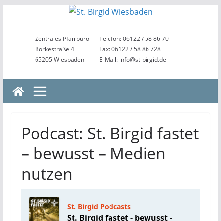
Zum
Inhalt
springen
Zentrales Pfarrbüro
Telefon: 06122 / 58 86 70
Borkestraße 4
Fax: 06122 / 58 86 728
65205 Wiesbaden
E-Mail: info@st-birgid.de
Podcast: St. Birgid fastet
– bewusst – Medien
nutzen