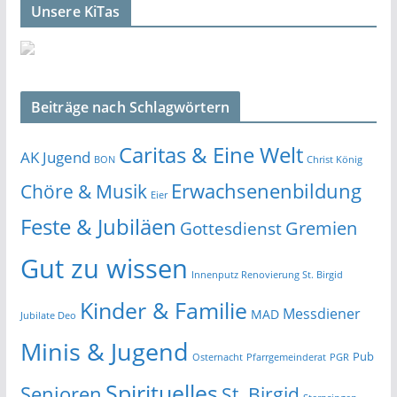
Unsere KiTas
Beiträge nach Schlagwörtern
Caritas & Eine Welt
AK Jugend
BON
Christ König
Erwachsenenbildung
Chöre & Musik
Eier
Feste & Jubiläen
Gremien
Gottesdienst
Gut zu wissen
Innenputz Renovierung St. Birgid
Kinder & Familie
Messdiener
MAD
Jubilate Deo
Minis & Jugend
Pub
Osternacht
Pfarrgemeinderat
PGR
Spirituelles
Senioren
St. Birgid