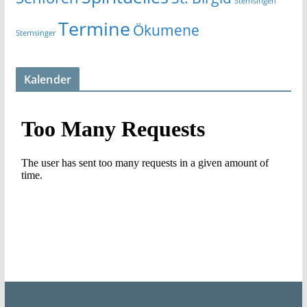
Sternsingen
Termine
Ökumene
Sternsinger
Kalender