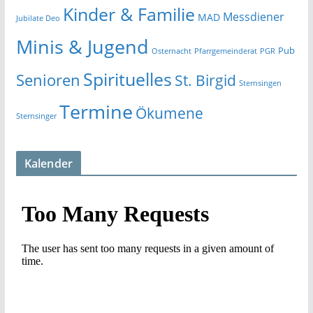
Kinder & Familie
Messdiener
MAD
Jubilate Deo
Minis & Jugend
Pub
Osternacht
Pfarrgemeinderat
PGR
Spirituelles
Senioren
St. Birgid
Sternsingen
Termine
Ökumene
Sternsinger
Kalender