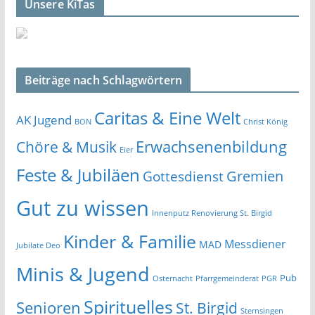
Unsere KiTas
Beiträge nach Schlagwörtern
Caritas & Eine Welt
AK Jugend
BON
Christ König
Erwachsenenbildung
Chöre & Musik
Eier
Feste & Jubiläen
Gremien
Gottesdienst
Gut zu wissen
Innenputz Renovierung St. Birgid
Kinder & Familie
Messdiener
MAD
Jubilate Deo
Minis & Jugend
Pub
Osternacht
Pfarrgemeinderat
PGR
Spirituelles
Senioren
St. Birgid
Sternsingen