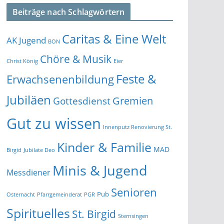
Beiträge nach Schlagwörtern
Caritas & Eine Welt
AK Jugend
BON
Chöre & Musik
Christ König
Eier
Feste &
Erwachsenenbildung
Jubiläen
Gremien
Gottesdienst
Gut zu wissen
Innenputz Renovierung St.
Kinder & Familie
MAD
Birgid
Jubilate Deo
Minis & Jugend
Messdiener
Senioren
Pub
Osternacht
Pfarrgemeinderat
PGR
Spirituelles
St. Birgid
Sternsingen