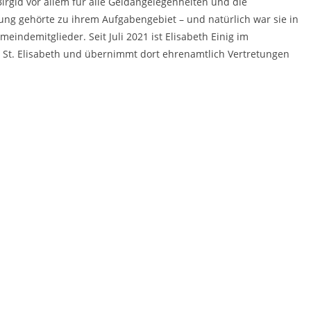
.Birgid vor allem für alle Geldangelegenheiten und die
ng gehörte zu ihrem Aufgabengebiet – und natürlich war sie in
eindemitglieder. Seit Juli 2021 ist Elisabeth Einig im
n St. Elisabeth und übernimmt dort ehrenamtlich Vertretungen