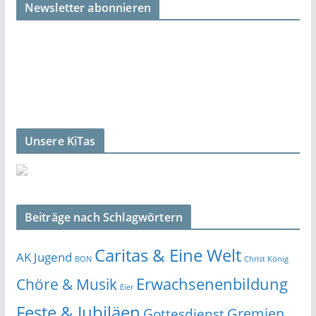
Newsletter abonnieren
Unsere KiTas
Beiträge nach Schlagwörtern
Caritas & Eine Welt
AK Jugend
BON
Christ König
Erwachsenenbildung
Chöre & Musik
Eier
Feste & Jubiläen
Gremien
Gottesdienst