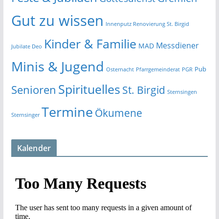
Gut zu wissen
Innenputz Renovierung St. Birgid
Kinder & Familie
Messdiener
MAD
Jubilate Deo
Minis & Jugend
Pub
Osternacht
Pfarrgemeinderat
PGR
Spirituelles
Senioren
St. Birgid
Sternsingen
Termine
Ökumene
Sternsinger
Kalender