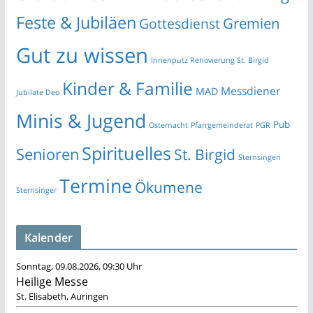
Feste & Jubiläen
Gremien
Gottesdienst
Gut zu wissen
Innenputz Renovierung St. Birgid
Kinder & Familie
Messdiener
MAD
Jubilate Deo
Minis & Jugend
Pub
Osternacht
Pfarrgemeinderat
PGR
Spirituelles
Senioren
St. Birgid
Sternsingen
Termine
Ökumene
Sternsinger
Kalender