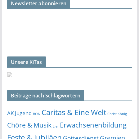
Newsletter abonnieren
Unsere KiTas
Beiträge nach Schlagwörtern
Caritas & Eine Welt
AK Jugend
BON
Christ König
Erwachsenenbildung
Chöre & Musik
Eier
Feste & Jubiläen
Gremien
Gottesdienst