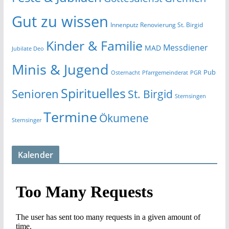
Gut zu wissen
Innenputz Renovierung St. Birgid
Kinder & Familie
Messdiener
MAD
Jubilate Deo
Minis & Jugend
Pub
Osternacht
Pfarrgemeinderat
PGR
Spirituelles
Senioren
St. Birgid
Sternsingen
Termine
Ökumene
Sternsinger
Kalender