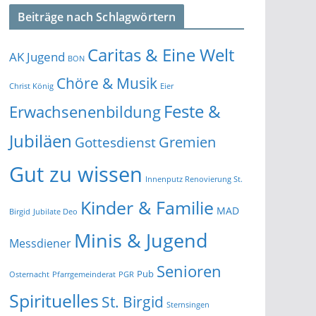
Beiträge nach Schlagwörtern
Caritas & Eine Welt
AK Jugend
BON
Chöre & Musik
Christ König
Eier
Feste &
Erwachsenenbildung
Jubiläen
Gremien
Gottesdienst
Gut zu wissen
Innenputz Renovierung St.
Kinder & Familie
MAD
Birgid
Jubilate Deo
Minis & Jugend
Messdiener
Senioren
Pub
Osternacht
Pfarrgemeinderat
PGR
Spirituelles
St. Birgid
Sternsingen