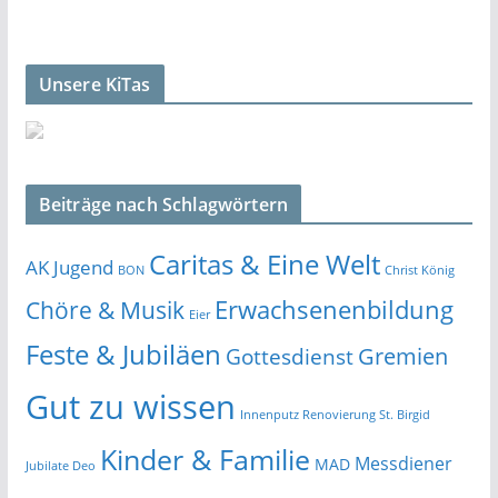
Unsere KiTas
Beiträge nach Schlagwörtern
Caritas & Eine Welt
AK Jugend
BON
Christ König
Erwachsenenbildung
Chöre & Musik
Eier
Feste & Jubiläen
Gremien
Gottesdienst
Gut zu wissen
Innenputz Renovierung St. Birgid
Kinder & Familie
Messdiener
MAD
Jubilate Deo