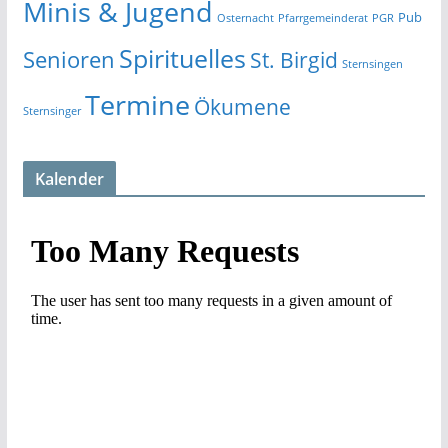
Minis & Jugend
Pub
Osternacht
Pfarrgemeinderat
PGR
Spirituelles
Senioren
St. Birgid
Sternsingen
Termine
Ökumene
Sternsinger
Kalender