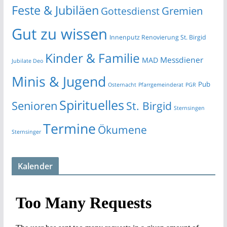
Feste & Jubiläen
Gremien
Gottesdienst
Gut zu wissen
Innenputz Renovierung St. Birgid
Kinder & Familie
Messdiener
MAD
Jubilate Deo
Minis & Jugend
Pub
Osternacht
Pfarrgemeinderat
PGR
Spirituelles
Senioren
St. Birgid
Sternsingen
Termine
Ökumene
Sternsinger
Kalender