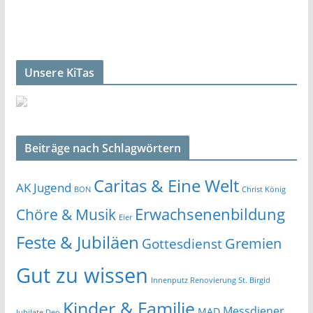
Unsere KiTas
Beiträge nach Schlagwörtern
Caritas & Eine Welt
AK Jugend
BON
Christ König
Erwachsenenbildung
Chöre & Musik
Eier
Feste & Jubiläen
Gremien
Gottesdienst
Gut zu wissen
Innenputz Renovierung St. Birgid
Kinder & Familie
Messdiener
MAD
Jubilate Deo