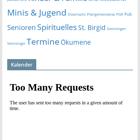
Minis & Jugend
Pub
Osternacht
Pfarrgemeinderat
PGR
Spirituelles
Senioren
St. Birgid
Sternsingen
Termine
Ökumene
Sternsinger
Kalender