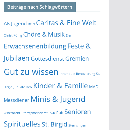
Beiträge nach Schlagwörtern
Caritas & Eine Welt
AK Jugend
BON
Chöre & Musik
Christ König
Eier
Feste &
Erwachsenenbildung
Jubiläen
Gremien
Gottesdienst
Gut zu wissen
Innenputz Renovierung St.
Kinder & Familie
MAD
Birgid
Jubilate Deo
Minis & Jugend
Messdiener
Senioren
Pub
Osternacht
Pfarrgemeinderat
PGR
Spirituelles
St. Birgid
Sternsingen