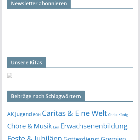
Newsletter abonnieren
Unsere KiTas
Beiträge nach Schlagwörtern
Caritas & Eine Welt
AK Jugend
BON
Christ König
Erwachsenenbildung
Chöre & Musik
Eier
Feste & Jubiläen
Gremien
Gottesdienst