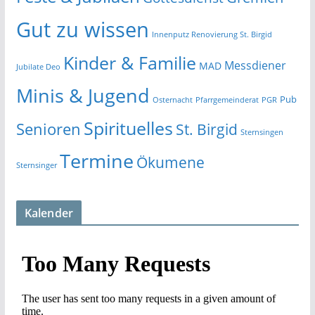
Gut zu wissen
Innenputz Renovierung St. Birgid
Kinder & Familie
Messdiener
MAD
Jubilate Deo
Minis & Jugend
Pub
Osternacht
Pfarrgemeinderat
PGR
Spirituelles
Senioren
St. Birgid
Sternsingen
Termine
Ökumene
Sternsinger
Kalender