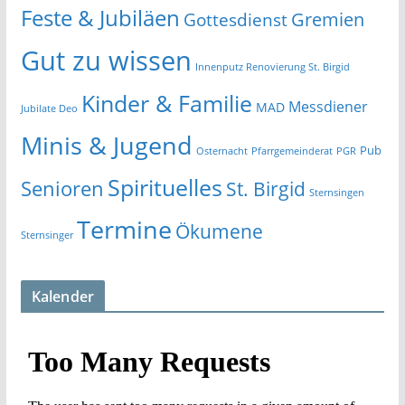
Feste & Jubiläen
Gremien
Gottesdienst
Gut zu wissen
Innenputz Renovierung St. Birgid
Kinder & Familie
Messdiener
MAD
Jubilate Deo
Minis & Jugend
Pub
Osternacht
Pfarrgemeinderat
PGR
Spirituelles
Senioren
St. Birgid
Sternsingen
Termine
Ökumene
Sternsinger
Kalender