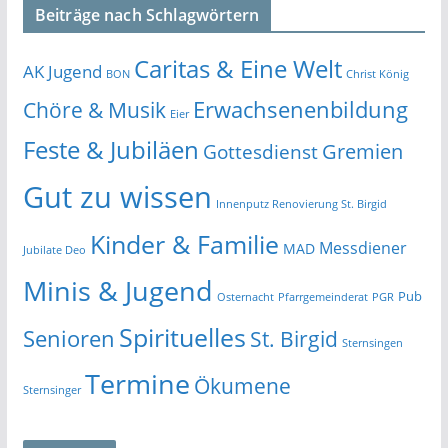
Beiträge nach Schlagwörtern
Caritas & Eine Welt
AK Jugend
BON
Christ König
Erwachsenenbildung
Chöre & Musik
Eier
Feste & Jubiläen
Gremien
Gottesdienst
Gut zu wissen
Innenputz Renovierung St. Birgid
Kinder & Familie
Messdiener
MAD
Jubilate Deo
Minis & Jugend
Pub
Osternacht
Pfarrgemeinderat
PGR
Spirituelles
Senioren
St. Birgid
Sternsingen
Termine
Ökumene
Sternsinger