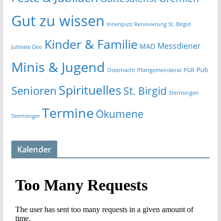
Gut zu wissen
Innenputz Renovierung St. Birgid
Kinder & Familie
Messdiener
MAD
Jubilate Deo
Minis & Jugend
Pub
Osternacht
Pfarrgemeinderat
PGR
Spirituelles
Senioren
St. Birgid
Sternsingen
Termine
Ökumene
Sternsinger
Kalender