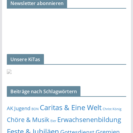
Newsletter abonnieren
Unsere KiTas
Beiträge nach Schlagwörtern
Caritas & Eine Welt
AK Jugend
BON
Christ König
Erwachsenenbildung
Chöre & Musik
Eier
Feste & Jubiläen
Gremien
Gottesdienst