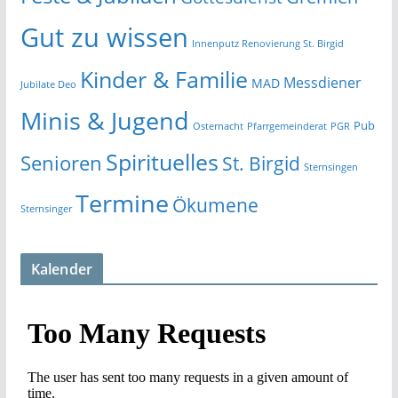
Gut zu wissen
Innenputz Renovierung St. Birgid
Kinder & Familie
Messdiener
MAD
Jubilate Deo
Minis & Jugend
Pub
Osternacht
Pfarrgemeinderat
PGR
Spirituelles
Senioren
St. Birgid
Sternsingen
Termine
Ökumene
Sternsinger
Kalender