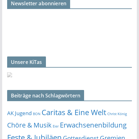
Newsletter abonnieren
Unsere KiTas
Beiträge nach Schlagwörtern
Caritas & Eine Welt
AK Jugend
BON
Christ König
Erwachsenenbildung
Chöre & Musik
Eier
Feste & Jubiläen
Gremien
Gottesdienst