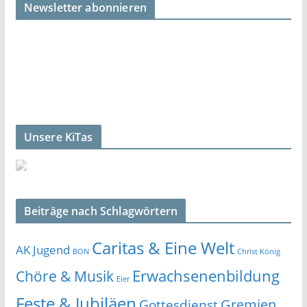
Newsletter abonnieren
Unsere KiTas
Beiträge nach Schlagwörtern
Caritas & Eine Welt
AK Jugend
BON
Christ König
Erwachsenenbildung
Chöre & Musik
Eier
Feste & Jubiläen
Gremien
Gottesdienst