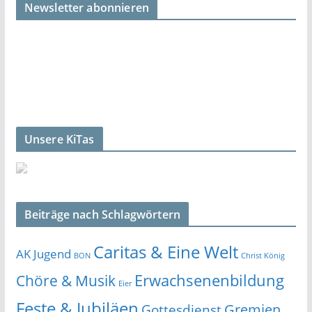
Newsletter abonnieren
Unsere KiTas
Beiträge nach Schlagwörtern
Caritas & Eine Welt
AK Jugend
BON
Christ König
Erwachsenenbildung
Chöre & Musik
Eier
Feste & Jubiläen
Gremien
Gottesdienst