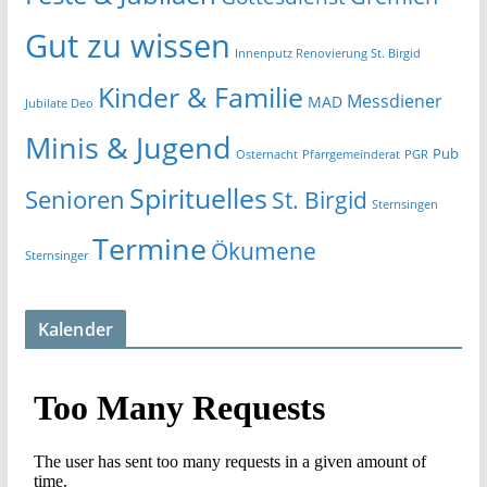
Gut zu wissen
Innenputz Renovierung St. Birgid
Kinder & Familie
Messdiener
MAD
Jubilate Deo
Minis & Jugend
Pub
Osternacht
Pfarrgemeinderat
PGR
Spirituelles
Senioren
St. Birgid
Sternsingen
Termine
Ökumene
Sternsinger
Kalender