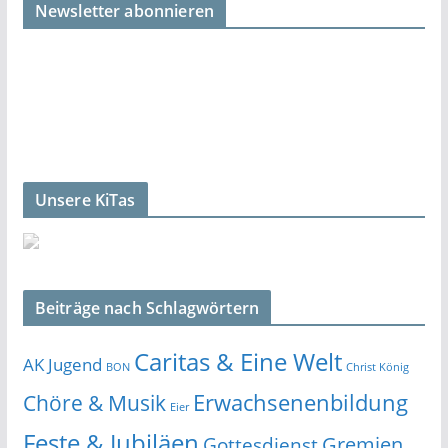
Newsletter abonnieren
Unsere KiTas
Beiträge nach Schlagwörtern
Caritas & Eine Welt
AK Jugend
BON
Christ König
Erwachsenenbildung
Chöre & Musik
Eier
Feste & Jubiläen
Gremien
Gottesdienst