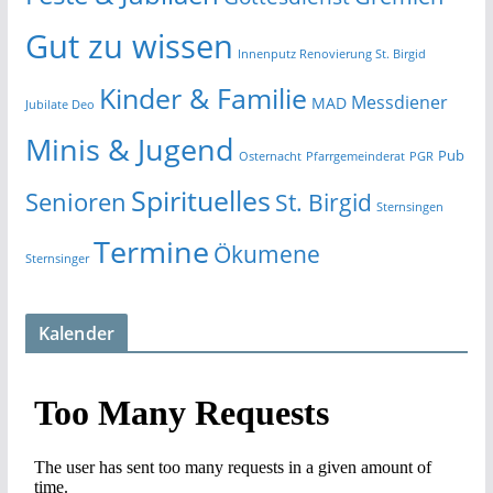
Gut zu wissen
Innenputz Renovierung St. Birgid
Kinder & Familie
Messdiener
MAD
Jubilate Deo
Minis & Jugend
Pub
Osternacht
Pfarrgemeinderat
PGR
Spirituelles
Senioren
St. Birgid
Sternsingen
Termine
Ökumene
Sternsinger
Kalender