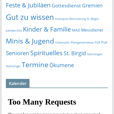
Feste & Jubiläen
Gremien
Gottesdienst
Gut zu wissen
Innenputz Renovierung St. Birgid
Kinder & Familie
Messdiener
MAD
Jubilate Deo
Minis & Jugend
Pub
Osternacht
Pfarrgemeinderat
PGR
Spirituelles
Senioren
St. Birgid
Sternsingen
Termine
Ökumene
Sternsinger
Kalender