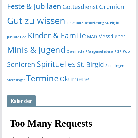
Feste & Jubiläen
Gremien
Gottesdienst
Gut zu wissen
Innenputz Renovierung St. Birgid
Kinder & Familie
Messdiener
MAD
Jubilate Deo
Minis & Jugend
Pub
Osternacht
Pfarrgemeinderat
PGR
Spirituelles
Senioren
St. Birgid
Sternsingen
Termine
Ökumene
Sternsinger
Kalender