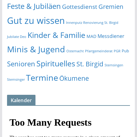
Feste & Jubiläen
Gremien
Gottesdienst
Gut zu wissen
Innenputz Renovierung St. Birgid
Kinder & Familie
Messdiener
MAD
Jubilate Deo
Minis & Jugend
Pub
Osternacht
Pfarrgemeinderat
PGR
Spirituelles
Senioren
St. Birgid
Sternsingen
Termine
Ökumene
Sternsinger
Kalender