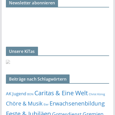
Newsletter abonnieren
Unsere KiTas
Beiträge nach Schlagwörtern
Caritas & Eine Welt
AK Jugend
BON
Christ König
Erwachsenenbildung
Chöre & Musik
Eier
Feste & Jubiläen
Gremien
Gottesdienst