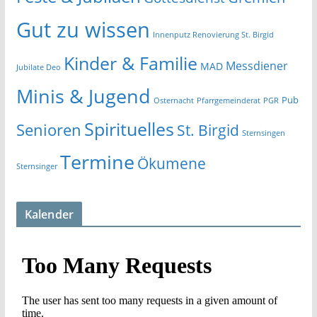
Gut zu wissen
Innenputz Renovierung St. Birgid
Kinder & Familie
Messdiener
MAD
Jubilate Deo
Minis & Jugend
Pub
Osternacht
Pfarrgemeinderat
PGR
Spirituelles
Senioren
St. Birgid
Sternsingen
Termine
Ökumene
Sternsinger
Kalender