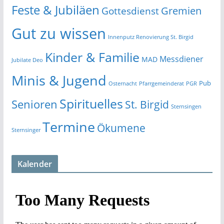
Feste & Jubiläen
Gremien
Gottesdienst
Gut zu wissen
Innenputz Renovierung St. Birgid
Kinder & Familie
Messdiener
MAD
Jubilate Deo
Minis & Jugend
Pub
Osternacht
Pfarrgemeinderat
PGR
Spirituelles
Senioren
St. Birgid
Sternsingen
Termine
Ökumene
Sternsinger
Kalender