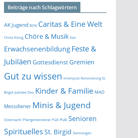
Beiträge nach Schlagwörtern
Caritas & Eine Welt
AK Jugend
BON
Chöre & Musik
Christ König
Eier
Feste &
Erwachsenenbildung
Jubiläen
Gremien
Gottesdienst
Gut zu wissen
Innenputz Renovierung St.
Kinder & Familie
MAD
Birgid
Jubilate Deo
Minis & Jugend
Messdiener
Senioren
Pub
Osternacht
Pfarrgemeinderat
PGR
Spirituelles
St. Birgid
Sternsingen