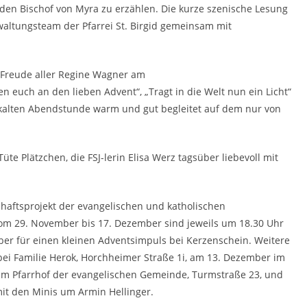
den Bischof von Myra zu erzählen. Die kurze szenische Lesung
waltungsteam der Pfarrei St. Birgid gemeinsam mit
 Freude aller Regine Wagner am
n euch an den lieben Advent“, „Tragt in die Welt nun ein Licht“
 kalten Abendstunde warm und gut begleitet auf dem nur von
te Plätzchen, die FSJ-lerin Elisa Werz tagsüber liebevoll mit
haftsprojekt der evangelischen und katholischen
vom 29. November bis 17. Dezember sind jeweils um 18.30 Uhr
er für einen kleinen Adventsimpuls bei Kerzenschein. Weitere
i Familie Herok, Horchheimer Straße 1i, am 13. Dezember im
m Pfarrhof der evangelischen Gemeinde, Turmstraße 23, und
it den Minis um Armin Hellinger.