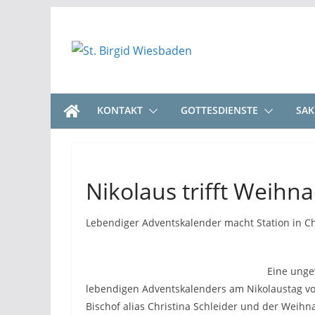
Zum
Inhalt
springen
KONTAKT
GOTTESDIENSTE
SA
Nikolaus trifft Weih
Lebendiger Adventskalender macht Station in Ch
Eine unge
lebendigen Adventskalenders am Nikolaustag vor 
Bischof alias Christina Schleider und der Weih