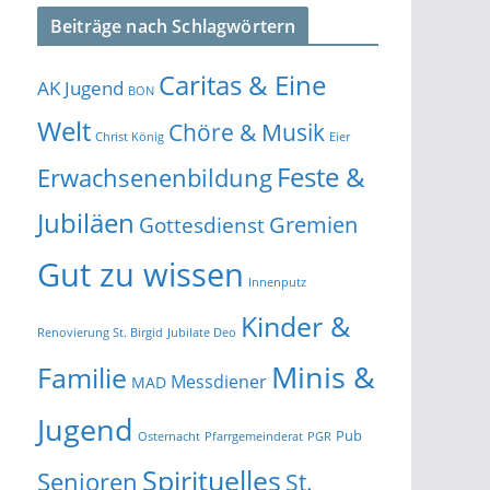
Beiträge nach Schlagwörtern
Caritas & Eine
AK Jugend
BON
Welt
Chöre & Musik
Christ König
Eier
Feste &
Erwachsenenbildung
Jubiläen
Gremien
Gottesdienst
Gut zu wissen
Innenputz
Kinder &
Renovierung St. Birgid
Jubilate Deo
Minis &
Familie
Messdiener
MAD
Jugend
Pub
Osternacht
Pfarrgemeinderat
PGR
Spirituelles
Senioren
St.