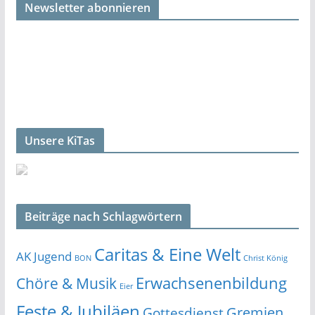
Newsletter abonnieren
Unsere KiTas
Beiträge nach Schlagwörtern
Caritas & Eine Welt
AK Jugend
BON
Christ König
Erwachsenenbildung
Chöre & Musik
Eier
Feste & Jubiläen
Gremien
Gottesdienst