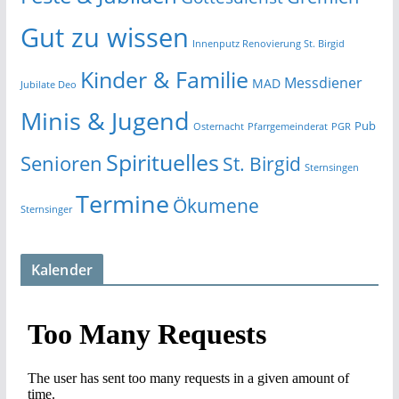
Gut zu wissen
Innenputz Renovierung St. Birgid
Kinder & Familie
Messdiener
MAD
Jubilate Deo
Minis & Jugend
Pub
Osternacht
Pfarrgemeinderat
PGR
Spirituelles
Senioren
St. Birgid
Sternsingen
Termine
Ökumene
Sternsinger
Kalender