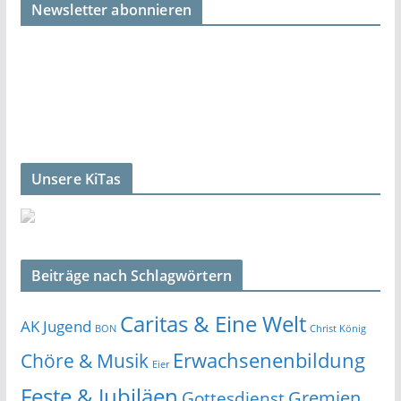
Newsletter abonnieren
Unsere KiTas
Beiträge nach Schlagwörtern
Caritas & Eine Welt
AK Jugend
BON
Christ König
Erwachsenenbildung
Chöre & Musik
Eier
Feste & Jubiläen
Gremien
Gottesdienst