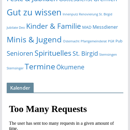
Gut zu wissen
Innenputz Renovierung St. Birgid
Kinder & Familie
Messdiener
MAD
Jubilate Deo
Minis & Jugend
Pub
Osternacht
Pfarrgemeinderat
PGR
Spirituelles
Senioren
St. Birgid
Sternsingen
Termine
Ökumene
Sternsinger
Kalender