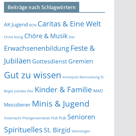
Beiträge nach Schlagwörtern
Caritas & Eine Welt
AK Jugend
BON
Chöre & Musik
Christ König
Eier
Feste &
Erwachsenenbildung
Jubiläen
Gremien
Gottesdienst
Gut zu wissen
Innenputz Renovierung St.
Kinder & Familie
MAD
Birgid
Jubilate Deo
Minis & Jugend
Messdiener
Senioren
Pub
Osternacht
Pfarrgemeinderat
PGR
Spirituelles
St. Birgid
Sternsingen