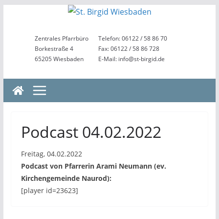
Zum
Inhalt
springen
Zentrales Pfarrbüro
Telefon: 06122 / 58 86 70
Borkestraße 4
Fax: 06122 / 58 86 728
65205 Wiesbaden
E-Mail: info@st-birgid.de
Podcast 04.02.2022
Freitag, 04.02.2022
Podcast von Pfarrerin Arami Neumann (ev.
Kirchengemeinde Naurod):
[player id=23623]