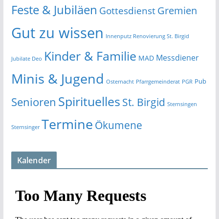
Feste & Jubiläen
Gremien
Gottesdienst
Gut zu wissen
Innenputz Renovierung St. Birgid
Kinder & Familie
Messdiener
MAD
Jubilate Deo
Minis & Jugend
Pub
Osternacht
Pfarrgemeinderat
PGR
Spirituelles
Senioren
St. Birgid
Sternsingen
Termine
Ökumene
Sternsinger
Kalender