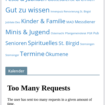
Gut zu wissen
Innenputz Renovierung St. Birgid
Kinder & Familie
Messdiener
MAD
Jubilate Deo
Minis & Jugend
Pub
Osternacht
Pfarrgemeinderat
PGR
Spirituelles
Senioren
St. Birgid
Sternsingen
Termine
Ökumene
Sternsinger
Kalender