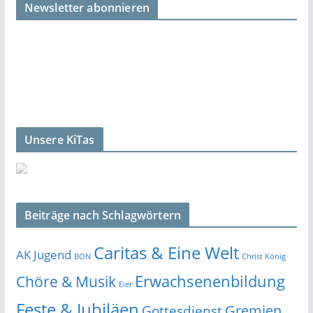
Newsletter abonnieren
Unsere KiTas
Beiträge nach Schlagwörtern
Caritas & Eine Welt
AK Jugend
BON
Christ König
Erwachsenenbildung
Chöre & Musik
Eier
Feste & Jubiläen
Gremien
Gottesdienst