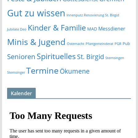
Gut zu wissen
Innenputz Renovierung St. Birgid
Kinder & Familie
Messdiener
MAD
Jubilate Deo
Minis & Jugend
Pub
Osternacht
Pfarrgemeinderat
PGR
Spirituelles
Senioren
St. Birgid
Sternsingen
Termine
Ökumene
Sternsinger
Kalender