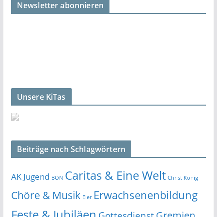
Newsletter abonnieren
Unsere KiTas
Beiträge nach Schlagwörtern
Caritas & Eine Welt
AK Jugend
BON
Christ König
Erwachsenenbildung
Chöre & Musik
Eier
Feste & Jubiläen
Gremien
Gottesdienst