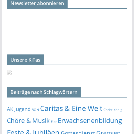
Newsletter abonnieren
Unsere KiTas
Beiträge nach Schlagwörtern
Caritas & Eine Welt
AK Jugend
BON
Christ König
Erwachsenenbildung
Chöre & Musik
Eier
Feste & Jubiläen
Gremien
Gottesdienst