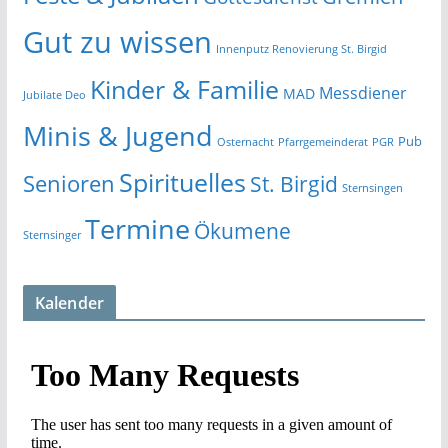
Gut zu wissen
Innenputz Renovierung St. Birgid
Kinder & Familie
Messdiener
MAD
Jubilate Deo
Minis & Jugend
Pub
Osternacht
Pfarrgemeinderat
PGR
Spirituelles
Senioren
St. Birgid
Sternsingen
Termine
Ökumene
Sternsinger
Kalender