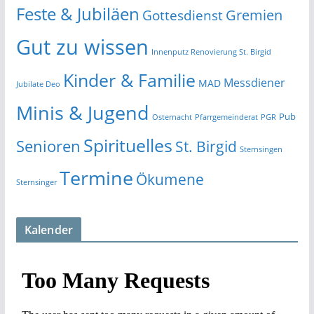
Feste & Jubiläen
Gremien
Gottesdienst
Gut zu wissen
Innenputz Renovierung St. Birgid
Kinder & Familie
Messdiener
MAD
Jubilate Deo
Minis & Jugend
Pub
Osternacht
Pfarrgemeinderat
PGR
Spirituelles
Senioren
St. Birgid
Sternsingen
Termine
Ökumene
Sternsinger
Kalender