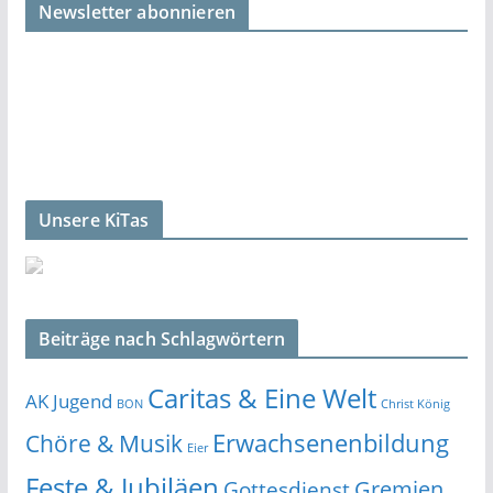
Newsletter abonnieren
Unsere KiTas
Beiträge nach Schlagwörtern
Caritas & Eine Welt
AK Jugend
BON
Christ König
Erwachsenenbildung
Chöre & Musik
Eier
Feste & Jubiläen
Gremien
Gottesdienst