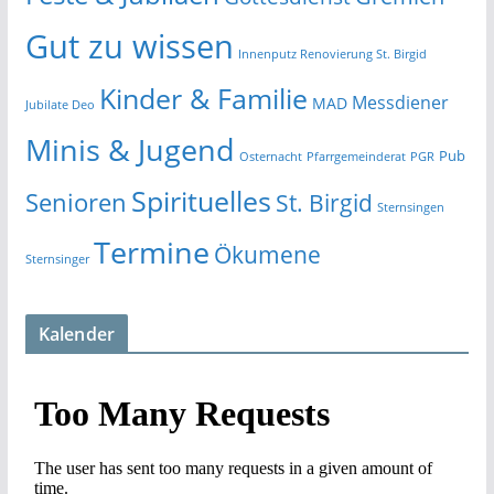
Gut zu wissen
Innenputz Renovierung St. Birgid
Kinder & Familie
Messdiener
MAD
Jubilate Deo
Minis & Jugend
Pub
Osternacht
Pfarrgemeinderat
PGR
Spirituelles
Senioren
St. Birgid
Sternsingen
Termine
Ökumene
Sternsinger
Kalender